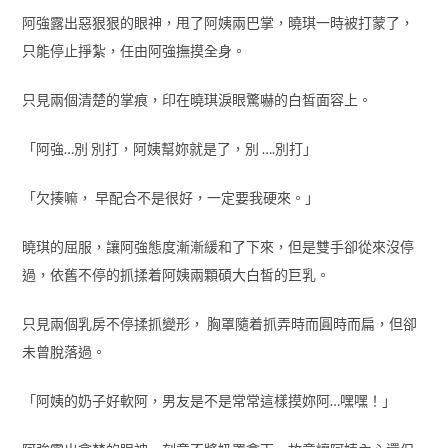
阿強露出惡狠狠的眼神，甩了阿姨兩巴掌，曉琪一時被打蒙了，
只能停止掙紮，任由阿強撫摸全身。
只見兩個清楚的掌痕，印在曉琪淚眼驚嚇的白皙面容上。
「阿強…別 別打，阿姨幫妳就是了，別 ….別打」
「欠揍嘛， 早配合不是很好，一定要我硬來。」
曉琪的屈服，讓阿強態度漸漸緩和了下來，但是雙手卻從來沒停
過，依舊不停的抓揉着阿姨兩顆碩大白皙的巨乳。
只見兩個乳房不停揉抓變形， 胸罩隨着抓弄時而圓時而扁，但卻
未曾脫落過。
「阿姨的奶子好軟阿，男友是不是常常這樣摸妳阿…嘿嘿！」