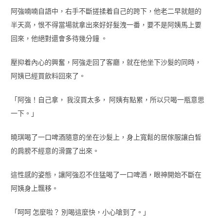
阿強喃喃自語中，右手不斷搓揉着自己的跨下，他老二早就翹的
半天高，恨不得當場就拿出來好好髮洩一番，要不是阿姨馬上要
回來，他絕對還會多待幾分鐘 。
壓抑着內心的興奮，阿強走回了客廳，就在他坐下沙髮的同時，
阿姨已經買飲料回來了。
「阿強！自己拿， 我沒買太多， 阿姨有點累，所以只喝一瓶意思
一下。」
曉琪喝了一口啤酒隨意的坐在沙髮上，身上寬鬆的居傢服讓白皙
的肩膀不經意的滑露了出來。
這性感的姿態，讓阿強忍不住猛喝了一口啤酒，眼神開始不斷在
阿姨身上飄移。
「呵呵 怎麼啦？ 別喝這麼快，小心嗆到了。」