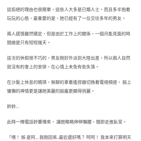
這拒絕的理由也很簡單，這些人大多是已婚人士，而且多半抱着
玩玩的心態，最重要的是，她已經有了一位交往多年的男友。
兩人感情雖然穩定，但是由於工作上的關係，一個月能見面的時
間總是只有短短幾天。
這次的休假很不巧的，男友剛好外派到大陸出差，所以兩人自然
就沒有約會上的安排，在心情上未免有些失落。
在沙髮上休息的曉琪，無聊的拿着遙控器切換着電視頻道， 臉上
慵懶的神情更是讓她美麗的臉龐更顯得俏麗。
鈴鈴…
此時一陣電話鈴響傳來， 讓她略略伸伸懶腰，隨即走進臥室。
「喂！ 姊 是阿… 我剛回來..最近還好嗎？ 呵呵！ 我本來打算明天