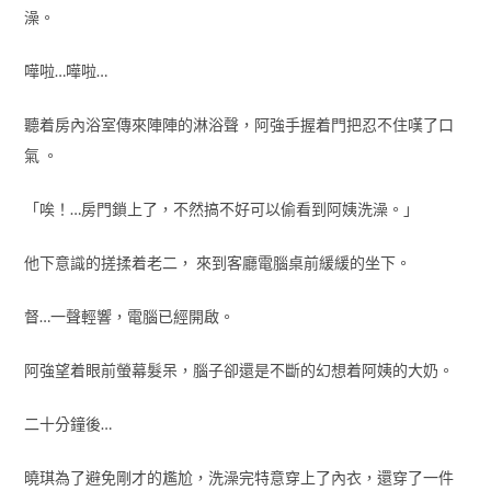
澡。
嘩啦…嘩啦…
聽着房內浴室傳來陣陣的淋浴聲，阿強手握着門把忍不住嘆了口
氣 。
「唉！…房門鎖上了，不然搞不好可以偷看到阿姨洗澡。」
他下意識的搓揉着老二， 來到客廳電腦桌前緩緩的坐下。
督…一聲輕響，電腦已經開啟。
阿強望着眼前螢幕髮呆，腦子卻還是不斷的幻想着阿姨的大奶。
二十分鐘後…
曉琪為了避免剛才的尷尬，洗澡完特意穿上了內衣，還穿了一件