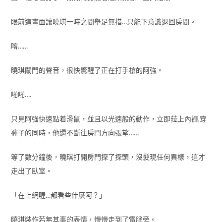
眼前這畫面讓曉琪一時之間舉足無措…只能下意識退回房間。
喀……
曉琪關門的聲音，很快驚醒了正在打手槍的阿強。
啪啪….
只見阿強快速點着滑鼠，並且以光速般的動作，立即菈上內褲,穿
褲子的同時，他還不斷往房門方向張望……
等了數分鐘後，曉琪打開房門探了探頭，沒髮現任何異樣，這才
走出了臥室。
「在上網喔…都看些什麼阿？」
曉琪裝作若無其事的表情，慢慢走到了電腦旁。