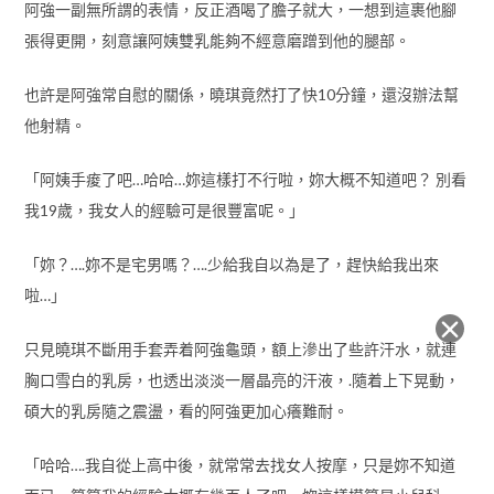
阿強一副無所謂的表情，反正酒喝了膽子就大，一想到這裹他腳
張得更開，刻意讓阿姨雙乳能夠不經意磨蹭到他的腿部。
也許是阿強常自慰的關係，曉琪竟然打了快10分鐘，還沒辦法幫
他射精。
「阿姨手痠了吧…哈哈…妳這樣打不行啦，妳大概不知道吧？ 別看
我19歲，我女人的經驗可是很豐富呢。」
「妳？….妳不是宅男嗎？….少給我自以為是了，趕快給我出來
啦…」
只見曉琪不斷用手套弄着阿強龜頭，額上滲出了些許汗水，就連
胸口雪白的乳房，也透出淡淡一層晶亮的汗液，.隨着上下晃動，
碩大的乳房隨之震盪，看的阿強更加心癢難耐。
「哈哈….我自從上高中後，就常常去找女人按摩，只是妳不知道