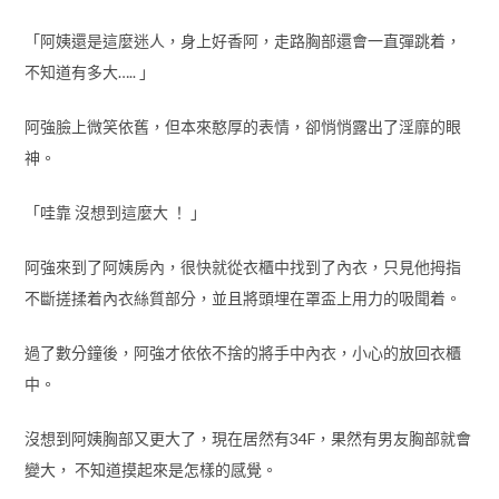
「阿姨還是這麼迷人，身上好香阿，走路胸部還會一直彈跳着，
不知道有多大….. 」
阿強臉上微笑依舊，但本來憨厚的表情，卻悄悄露出了淫靡的眼
神。
「哇靠 沒想到這麼大 ！ 」
阿強來到了阿姨房內，很快就從衣櫃中找到了內衣，只見他拇指
不斷搓揉着內衣絲質部分，並且將頭埋在罩盃上用力的吸聞着。
過了數分鐘後，阿強才依依不捨的將手中內衣，小心的放回衣櫃
中。
沒想到阿姨胸部又更大了，現在居然有34F，果然有男友胸部就會
變大， 不知道摸起來是怎樣的感覺。