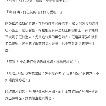
「阿強！ 妳給我穿上衣服，不要惹我生氣！」
「唷..阿姨，妳生氣的樣子好可愛喔！ 」
阿強望着嗔怒的曉琪，在他氣呼呼的表情下， 碩大的乳房隨着呼
吸不斷上下起伏震動，在扭扣沒有完全扣上的襯衫上，這半裸的
巨大奶子更加迷人，尤其這絲質的黑色內衣，更是讓阿強血液往
老二爆衝，幾乎忘了眼前的女人是誰，也不在意她到底說些什
麼？
「阿強 ！ 小心我打電話告訴妳媽，妳給我試試 ！ 」
「哈哈…阿姨 我爸媽出國了妳不知道嗎 ？ 我看阿姨也有需求，不
如讓我幫妳吧！」
曉琪這才想起，阿強爸媽已經出國，而且本來憨厚的阿強居然會
說出這種話，讓她簡直難以置信。