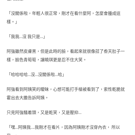
「沒關係啦，年輕人很正常，剛才在看什麼阿，怎麼會腫成這
樣。」
「我我…沒 我只是…」
阿強雖然皮膚黑，但是此時的臉，看起來就很像菈了叁天肚子一
樣，臉色青筍筍，讓曉琪更是忍不住大笑。
「哈哈哈哈…沒…沒關係啦…哈」
阿強看到阿姨笑的曖昧，心想可能打手槍被看到了，索性乾脆就
霍出去大膽告訴阿姨。
只見阿強騷着頭，又是乾笑，又是壓抑…
「嘿…阿姨我….我剛才在看片，因為阿姨剛才沒穿內衣， 所以