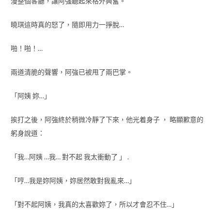
漫整個客廳，讓阿強聽起來格外興奮。
曉琪這時真的怒了，隨即用力一掙脫…
啪！啪！…
兩道清脆的聲響，阿強已被甩了兩巴掌。
「阿姨 妳…」
挨打之後，阿強終於稍微冷靜了下來，他光着身子 ， 略顯歉意的
躬身說道：
「我…阿姨 …我… 對不起 我太衝動了 」 .
「哼…我是妳阿姨，妳居然敢對我亂來…」
「對不起阿姨，我真的太喜歡妳了，所以才會忍不住…」