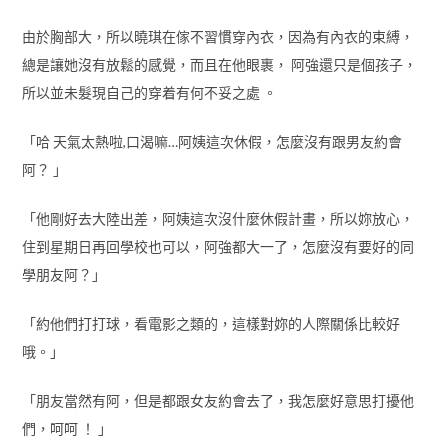
由於胸部大，所以曉琪在傢不習慣穿內衣，因為有內衣的束縛，
總是讓她沒有放鬆的感覺，而且在他眼裹， 阿強還只是個孩子，
所以並未髮現自己的穿着有何不妥之處 。
「哈 天氣太熱啦,口渴嘛…阿姨這次休假，怎麼沒有跟男友約會
阿？ 」
「他剛好去大陸出差，阿姨這次沒什麼休假計畫，所以妳放心，
住到星期日再回學校也可以，阿強都大一了，怎麼沒有要好的同
學朋友阿？」
「約他們打打球，看電影之類的，這樣對妳的人際關係比較好
哦。」
「朋友當然有阿，但是都跟女友約會去了，我怎麼好意思打擾他
們，呵呵 ！ 」