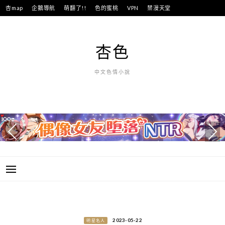
跳
杏map
企鵝導航
萌翻了!!
色的蜜桃
VPN
禁漫天堂
至
主
要
杏色
內
容
中文色情小說
2023-05-22
明星名人