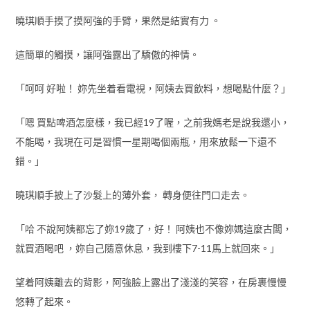
曉琪順手摸了摸阿強的手臂，果然是結實有力 。
這簡單的觸摸，讓阿強露出了驕傲的神情。
「呵呵 好啦！ 妳先坐着看電視，阿姨去買飲料，想喝點什麼？」
「嗯 買點啤酒怎麼樣，我已經19了喔，之前我媽老是說我還小，
不能喝，我現在可是習慣一星期喝個兩瓶，用來放鬆一下還不
錯。」
曉琪順手披上了沙髮上的薄外套， 轉身便往門口走去。
「哈 不說阿姨都忘了妳19歲了，好！ 阿姨也不像妳媽這麼古闆，
就買酒喝吧 ，妳自己隨意休息，我到樓下7-11馬上就回來。」
望着阿姨離去的背影，阿強臉上露出了淺淺的笑容，在房裹慢慢
悠轉了起來。