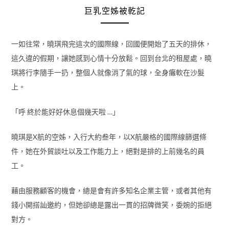
巨乳空姊被乾記
一如往常，曉琪飛完這次的國際線，回國便開始了五天的排休，
這久違的假期，讓她感到心情十分放鬆。回到台北的租屋處，曉
琪將行李隨手一扔，整個人就像消了氣的球，全身癱軟在沙髮
上。
「呼 終於能好好休息個幾天啦 …」
曉琪是X航的空姊，入行大約叁年，以X航嚴格的國際線篩選條
件，她在外貿談吐以及工作能力上，絕對是排的上前幾名的員
工。
藉由服務顧客的機會，總是會有許多知名企業主管，或者其他有
錢小開搭訕邀約，但她卻總是露出一貫的招牌微笑，委婉的拒絕
對方。