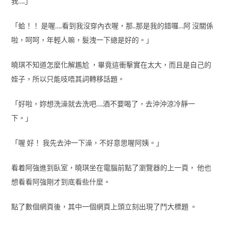
我….」
「蛤！！ 是喔….看到我沒穿內衣喔，那..那是我的錯囉…阿 沒關係
啦，呵呵，年輕人嘛，髮洩一下總是好的。」
曉琪不知道怎麼化解尷尬 ，畢竟這衝擊實在太大，而且是自己的
姪子，所以只能吱唔其詞轉移話題。
「好啦，妳想洗澡就去洗吧….酒不要喝了，去沖沖涼冷靜一
下。」
「喔 好！ 我先去沖一下澡，不好意思喔阿姨。」
看着阿強進到臥室，曉琪坐在電腦前點了瀏覽器的上一頁， 他也
想看看阿強剛才到底看些什麼。
點了數個網頁後，其中一個網頁上頭立刻出現了鬥大標題 。