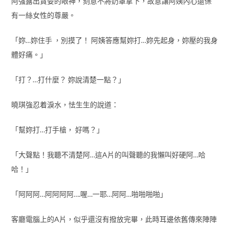
阿強露出貪婪的眼神，刻意不將奶罩拿下，故意讓阿姨內心還保
有一絲女性的尊嚴。
「妳…妳住手 ，別摸了！ 阿姨答應幫妳打…妳先起身，妳壓的我身
體好痛。」
「打？…打什麼？ 妳說清楚一點？」
曉琪強忍着淚水，怯生生的說道：
「幫妳打…打手槍， 好嗎？」
「大聲點！我聽不清楚阿…這A片的叫聲聽的我懶叫好硬阿…哈
哈！」
「阿阿阿…阿阿阿阿….喔…一耶…阿阿…啪啪啪啪」
客廳電腦上的A片，似乎還沒有撥放完畢，此時耳邊依舊傳來陣陣