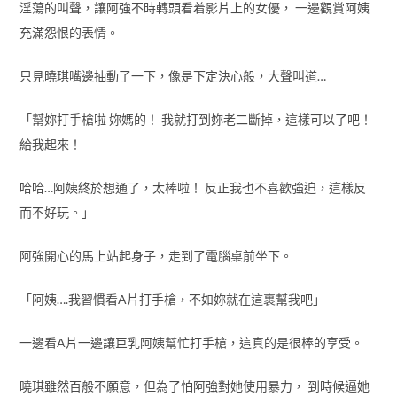
淫蕩的叫聲，讓阿強不時轉頭看着影片上的女優， 一邊觀賞阿姨
充滿怨恨的表情。
只見曉琪嘴邊抽動了一下，像是下定決心般，大聲叫道…
「幫妳打手槍啦 妳媽的！ 我就打到妳老二斷掉，這樣可以了吧！
給我起來！
哈哈…阿姨終於想通了，太棒啦！ 反正我也不喜歡強迫，這樣反
而不好玩。」
阿強開心的馬上站起身子，走到了電腦桌前坐下。
「阿姨….我習慣看A片打手槍，不如妳就在這裹幫我吧」
一邊看A片一邊讓巨乳阿姨幫忙打手槍，這真的是很棒的享受。
曉琪雖然百般不願意，但為了怕阿強對她使用暴力， 到時候逼她