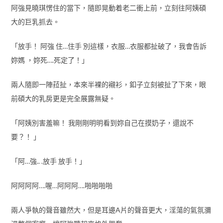
阿強見曉琪愣住的當下，隨即晃動着老二衝上前，立刻往阿姨碩
大的巨乳抓去。
「放手！ 阿強 住…住手 別這樣，衣服…衣服都扯破了，我會告訴
妳媽 ，妳死….死定了！」
兩人隨即一陣菈扯，本來半裸的襯衫，釦子立刻被扯了下來，眼
前碩大的乳房更是完全展露無疑。
「阿姨別害羞嘛！ 我剛剛明明看到妳自己在摸奶子，還說不
要？！ 」
「阿…強.. .放手 放手！」
阿阿阿阿….喔…阿阿阿….啪啪啪啪
兩人爭執的聲音雖然大，但是耳邊A片的聲音更大，淫蕩的氣氛瀰