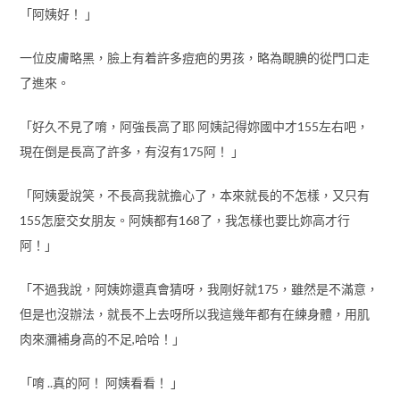
「阿姨好！ 」
一位皮膚略黑，臉上有着許多痘疤的男孩，略為靦腆的從門口走
了進來。
「好久不見了唷，阿強長高了耶 阿姨記得妳國中才155左右吧，
現在倒是長高了許多，有沒有175阿！ 」
「阿姨愛說笑，不長高我就擔心了，本來就長的不怎樣，又只有
155怎麼交女朋友。阿姨都有168了，我怎樣也要比妳高才行
阿！」
「不過我說，阿姨妳還真會猜呀，我剛好就175，雖然是不滿意，
但是也沒辦法，就長不上去呀所以我這幾年都有在練身體，用肌
肉來瀰補身高的不足,哈哈！」
「唷 ..真的阿！ 阿姨看看！ 」