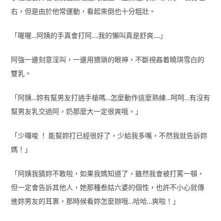
右，但是由於他常運動，看起來倒也十分粗壯。
「喔喔…阿姨的手真會打阿….我的懶叫真是舒爽….」
阿強一邊刻意淫叫，一邊用猥瑣的眼神，不斷視姦着曉琪雪白的
雙乳。
「阿姨…妳有幫男友打過手槍嗎…怎麼動作這麼熟練…呵呵…有沒有
幫男友乳交過阿，奶那麼大一定很爽哦。」
「少囉唆 ！ 能幫妳打已經很好了，少給我多嘴，不然我就告訴妳
媽！」
「阿姨我猜妳不敢啦，如果我媽知道了，雖然我會被打罵一頓，
但一定會告訴其他人，她那種叁姑六婆的個性，也許不小心就傳
進妳男友的耳裹，那時候看妳怎麼辦哦…哈哈…爽啦！」