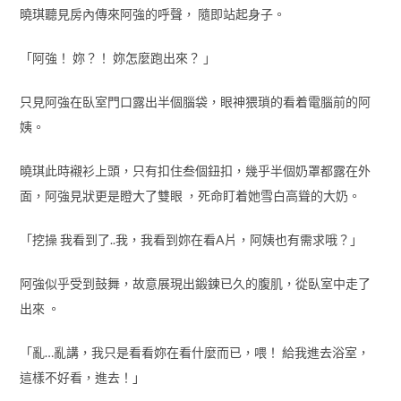
曉琪聽見房內傳來阿強的呼聲， 隨即站起身子。
「阿強！ 妳？！ 妳怎麼跑出來？ 」
只見阿強在臥室門口露出半個腦袋，眼神猥瑣的看着電腦前的阿
姨。
曉琪此時襯衫上頭，只有扣住叁個鈕扣，幾乎半個奶罩都露在外
面，阿強見狀更是瞪大了雙眼 ，死命盯着她雪白高聳的大奶。
「挖操 我看到了..我，我看到妳在看A片，阿姨也有需求哦？」
阿強似乎受到鼓舞，故意展現出鍛鍊已久的腹肌，從臥室中走了
出來 。
「亂…亂講，我只是看看妳在看什麼而已，喂！ 給我進去浴室，
這樣不好看，進去！」