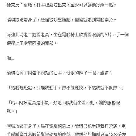
硬來反而更糟，打手槍髮洩出來，至少可以讓他冷靜一點。
曉琪踉蹌着身子，緩緩從沙髮爬起，慢慢就走到電腦桌旁。
阿強此時老二翹着老高，坐在電腦椅上欣賞着眼前的A片，手一伸
便摸上了身旁阿姨的臀部。
啪…
曉琪拍掉了阿強不規矩的右手，恨恨的瞪了一眼，說道：
「給我規矩點，只能我動手，妳不能亂摸，不然我就不幫妳。」
「哈….阿姨還真是小氣，好吧…那我就坐着不動，讓妳服務服
務。」
阿強放鬆了身子，靠在電腦椅背上，曉琪只能半蹲着在旁邊，用
手緩緩套弄着眼前髮黑硬挺的陰莖。雖然他的懶叫只有13公分左