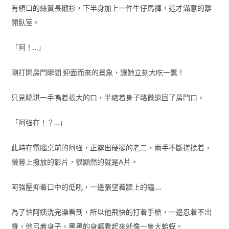
有領口的絲質長襯衫，下半身加上一件牛仔馬褲，這才滿意的離
開臥室。
「阿！…」
剛打開房門瞬間 迎面而來的景象，讓她立刻大吃一驚！
只見曉琪一手嗚着張大的口，半縮着身子略微退回了房門口。
「阿強在！？…」
此時在電腦桌前的阿強，正露出硬挺的老二，兩手不斷搓揉着，
螢幕上撥放的影片，很顯然的就是A片。
阿強壓抑着口中的低吼，一邊張望着牆上的鐘….
為了怕阿姨洗完澡看到，所以他飛快的打着手槍，一邊忍着不出
聲，他弓着身子，黑黑的身軀看起來就像一隻大蛤蟆。