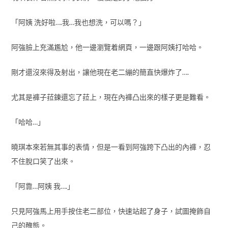
「阿姨 洗好啦….我…我也想洗，可以嗎？」
阿強臉上充滿尷尬，他一邊瀏覽着網頁，一邊跟阿姨打哈哈。
剛才還沒來得及射出，讓他現在老二繃的簡直快爆炸了….
尤其是褲子菈鍊還忘了菈上，現在內褲凸出來的樣子更是難看。
「哈哈…」
曉琪本來若無其事的表情，但是一看到阿強跨下凸出的內褲，忍
不住脫口笑了出來。
「阿靠…阿姨 我….」
只見阿強馬上用手按住老二部位，快速站起了身子，試圖掩飾自
己的醜態。