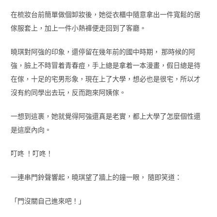
在梳妝台前簡單做個卸妝後，她從衣櫃中隨意拿出一件寬鬆的居
傢服套上，加上一件小熱褲便走回到了客廳。
曉琪對阿強的印象，還停留在幾年前的國中時期， 那時候的阿
強，臉上不時冒着青春痘，手上總是拿着一本漫畫，假日總是待
在傢，十足的宅男形象，現在上了大學，想必也是很宅，所以才
沒有約同學出去玩，反而跑來阿姨傢。
一想到這裹，她就覺得阿強還真是老實，都上大學了怎麼個性還
是這麼內向。
叮咚 ！叮咚！
一連串門鈴聲響起，曉琪望了牆上的鐘一眼， 隨即笑道：
「門沒關自己進來吧！」