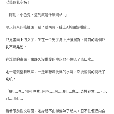
淫蕩巨乳空姊！
「阿勒，小色鬼，這到底是什麼網站…」
曉琪無奈的搖搖頭，點了點內頁，線上A片開始播放….
只見畫面上的女子，坐在一位男子身上扭腰擺臀，胸前的兩個巨
乳不斷晃動。
這淫蕩的畫面，讓許久沒做愛的曉琪忍不住嚥了嚥口水…
她一邊張望着臥室，一邊頃聽着洗澡的水聲，然後悄悄的開啟了
喇叭。
「喔……喔… 阿阿 喔依…阿啊……啊……啊……意……奇摸即意……，以
耶……啊……」
看着眼前性交場面，她身體不由得燥熱了起來，忍不住便摸向自