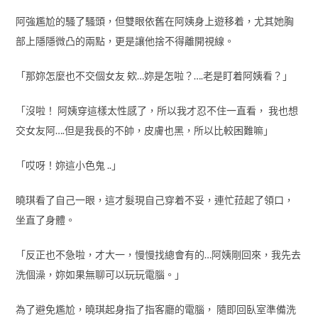
阿強尷尬的騷了騷頭，但雙眼依舊在阿姨身上遊移着，尤其她胸
部上隱隱微凸的兩點，更是讓他捨不得離開視線。
「那妳怎麼也不交個女友 欸…妳是怎啦？….老是盯着阿姨看？」
「沒啦！ 阿姨穿這樣太性感了，所以我才忍不住一直看， 我也想
交女友阿….但是我長的不帥，皮膚也黑，所以比較困難嘛」
「哎呀！妳這小色鬼 ..」
曉琪看了自己一眼，這才髮現自己穿着不妥，連忙菈起了領口，
坐直了身體。
「反正也不急啦，才大一，慢慢找總會有的…阿姨剛回來，我先去
洗個澡，妳如果無聊可以玩玩電腦。」
為了避免尷尬，曉琪起身指了指客廳的電腦， 隨即回臥室準備洗