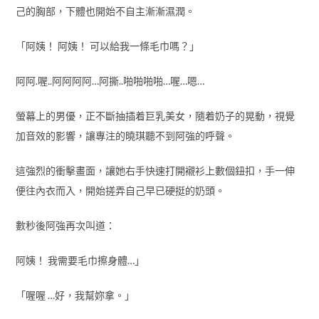
己的胸部，下體也開始不自主漸漸濕潤。
「阿姨！ 阿姨！ 可以給我一條毛巾嗎？」
阿阿.喔..阿阿阿阿…阿撕..啪啪啪啪…喔…嗯…
螢幕上的男優，正不斷抽插着巨乳美女，隨着奶子的晃動，視覺
加音效的影響，讓專注的曉琪聽不到阿強的呼聲。
這強烈的衝擊畫面，讓她右手快速打開襯衫上數個鈕扣，手一伸
便往內衣而入，開始搓弄自己早已硬挺的奶頭。
數秒後阿強再次叫道：
阿姨！ 我需要毛巾擦身體…」
「喔喔 …好，我幫妳拿。」