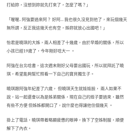
打給妳，沒想到妳就先打來了，怎麼了嗎？」
「喔喔.. 阿強要過來阿？ 好阿… 我也很久沒見到他了，來玩個幾天
無所謂，反正我這幾天也有空，姊妳就放心出國吧！」
怡君是曉琪的大姊，兩人相差了十幾歲，由於早婚的關係，所以
小孩已經19歲了，今年剛好唸大一 。
阿強在台北唸書，這次週末剛好父母要出國玩，所以就拜託了曉
琪，希望能夠幫忙照看一下自己的寶貝獨生子。
曉琪跟阿強年紀差了六歲， 但曉琪天生就娃娃臉， 兩人如果不
說，站一起還會以為是姊弟關係，現在自己的姪子要過來，雖然
有些不方便 但姊姊都開口了，說什麼也得讓他住個幾天 。
掛上了電話，曉琪帶着略顯疲憊的眼神，換下了空姊制服，順便
解下了內衣。