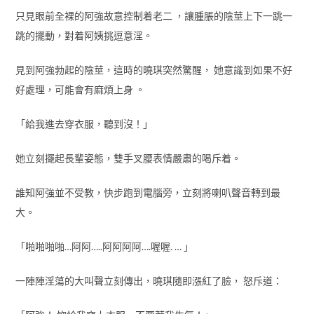
只見眼前全裸的阿強故意控制着老二 ，讓腫脹的陰莖上下一跳一
跳的擺動，對着阿姨挑逗意淫。
見到阿強勃起的陰莖，這時的曉琪突然驚醒， 她意識到如果不好
好處理，可能會有麻煩上身 。
「給我進去穿衣服，聽到沒！」
她立刻擺起長輩姿態，雙手叉腰表情嚴肅的喝斥着。
誰知阿強並不受教，快步跑到電腦旁，立刻將喇叭聲音轉到最
大。
「啪啪啪啪…阿阿…..阿阿阿阿….喔喔. … 」
一陣陣淫蕩的大叫聲立刻傳出，曉琪隨即漲紅了臉， 怒斥道：