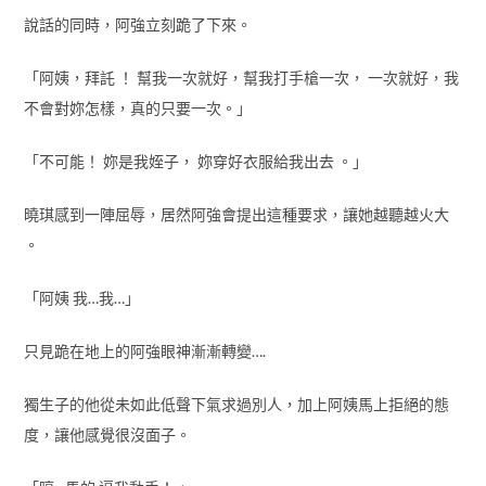
說話的同時，阿強立刻跪了下來。
「阿姨，拜託 ！ 幫我一次就好，幫我打手槍一次， 一次就好，我
不會對妳怎樣，真的只要一次。」
「不可能！ 妳是我姪子， 妳穿好衣服給我出去 。」
曉琪感到一陣屈辱，居然阿強會提出這種要求，讓她越聽越火大
。
「阿姨 我…我…」
只見跪在地上的阿強眼神漸漸轉變….
獨生子的他從未如此低聲下氣求過別人，加上阿姨馬上拒絕的態
度，讓他感覺很沒面子。