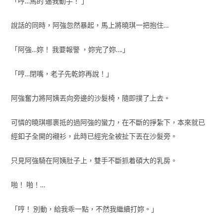
「哼…馬的 逼我動手！ 」
說話的同時，阿強忽然暴起，馬上將曉琪一把抱住…
「阿強…妳！ 我要報警 ，妳完了妳….」
「哼…閉嘴，老子先乾妳再說！」
阿強奮力將阿姨丟向旁邊的沙髮椅，隨即撲了上去。
可憐的曉琪哪裹抵的過阿強的蠻力，在不斷的掙紮下，本來就已
經釦子全開的襯衫，此時已經完全被扯下丟在沙髮旁。
只見阿強騎在阿姨肚子上，雙手不斷抓着碩大的乳房。
啪！ 啪！…
「哼！ 別動，給我乖一點，不然我繼續打妳。」