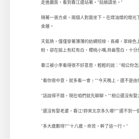
走進廳房，看到春江還站著。“姑娘請坐。”
隔著一張方桌，兩個人對面坐下。在煤油燈的燈光
金蓮。
天氣熱，僅僅穿著薄薄的紡綢短褂、長褲，翠綠色
粉，卻在臉上有紅有白，櫻桃小嘴,貝齒雪白，十分
春江被小李看得很不好意思，輕輕的說：“相公你怎
“看你很中意，就多看一會﹗”“今天晚上，還不是由你
“話說得不錯，現在咱們就先聊聊。”“相公還沒有娶太
“還沒有娶老婆，春江!妳來北京多久哪?”“還不到一
“多大歲數呀?”“十八歲，命苦，幹了這一行。”