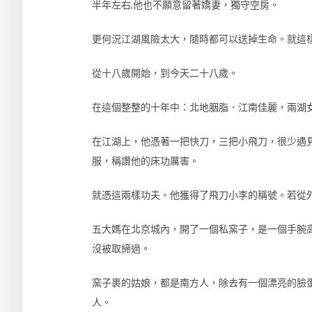
半年左右,他也不願意留著嬌妻，獨守空房。
更何況江湖風險太大，隨時都可以送掉生命。就這
從十八歲開始，到今天二十八歲。
在這個整整的十年中：北地胭脂．江南佳麗，兩湖
在江湖上，他憑著一把快刀，三把小飛刀，很少遇
服，稱讚他的床功厲害。
就憑這兩樣功夫。他獲得了飛刀小李的稱號。若從
五大媽在北京城內，開了一個私窯子，是一個手腕
沒被取締過。
窯子裹的姑娘，都是南方人，除去有一個漂亮的臉
人。