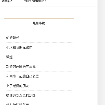
明星名人
THEPORNDUDE
最新小說
幻想時代
小琪和我的兄弟們
藍妮
新娘的危險紙三角褲
和同事一起偷自己老婆
上了老婆的朋友
從清純到淫蕩的幼師
代友抽插淫蕩屄