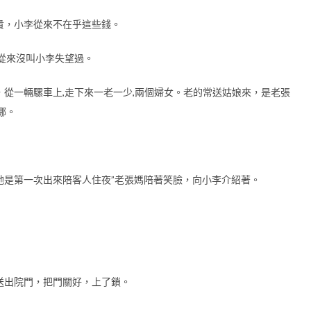
貴，小李從來不在乎這些錢。
從來沒叫小李失望過。
從一輛騾車上,走下來一老一少,兩個婦女。老的常送姑娘來，是老張
娜。
!她是第一次出來陪客人住夜”老張媽陪著笑臉，向小李介紹著。
送出院門，把門關好，上了鎖。