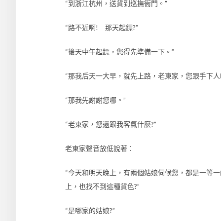
“到浙江杭州，送貨到巡撫衙門。”
“路不近啊! 那天起鏢?”
“後天中午起鏢，您得先準備一下。”
“那我后天一大早，就先上路，老東家，您跟手下人
“那我先謝謝您哪。”
“老東家，您還跟我客氣什麼?”
老東家聲音放低說著：
“今天和明天晚上，有兩個姑娘伺候您，都是一等
上，也找不到這種貨色?”
“是哪家的姑娘?”