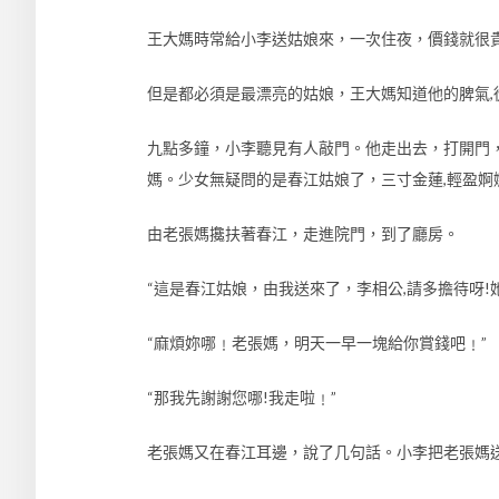
王大媽時常給小李送姑娘來，一次住夜，價錢就很
但是都必須是最漂亮的姑娘，王大媽知道他的脾氣,
九點多鐘，小李聽見有人敲門。他走出去，打開門，
媽。少女無疑問的是春江姑娘了，三寸金蓮,輕盈婀
由老張媽攙扶著春江，走進院門，到了廳房。
“這是春江姑娘，由我送來了，李相公,請多擔待呀
“麻煩妳哪﹗老張媽，明天一早一塊給你賞錢吧﹗”
“那我先謝謝您哪!我走啦﹗”
老張媽又在春江耳邊，說了几句話。小李把老張媽