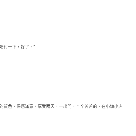
吩付一下，好了。”
一的貨色，保您滿意，享受兩天，一出門，辛辛苦苦的，在小鎮小店