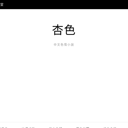
天堂
杏色
中文色情小說