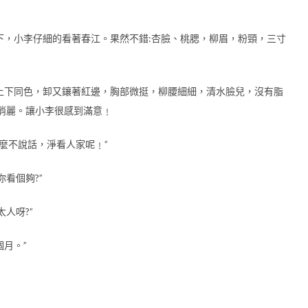
下，小李仔細的看著春江。果然不錯:杏臉、桃腮，柳眉，粉頸，三寸
上下同色，卸又鑲著紅邊，胸部微挺，柳腰細細，清水臉兒，沒有脂
俏麗。讓小李很感到滿意﹗
麼不說話，淨看人家呢﹗”
看個夠?”
人呀?”
個月。”