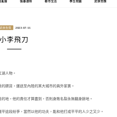
庭亂倫
強暴虐待
都市生活
學生校園
武俠色情
武俠色情
2023-07-11
小李飛刀
江湖人物。
重的鏢貨，運送至內陸的某大城市的員外家裹。
目的地，他的責任才算盡到，否則身敗名裂永無翻身餘地。
擺平這段紛爭，當然以他的功夫，能和他打成平平的人少之又少。