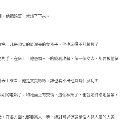
樣，他把婚事，就誤了下來。
女兒，凡是頂尖的最漂亮的女孩子，他也玩得不計其數了。
見對手。在床上，他憑頭三下的銳利攻勢，每一個女人，都要被他征
外表上來看，他是文質彬彬，誰也看不出他具有什麼功夫。
高明的老鴇子，和地面上有交情，這個私窯子，也就始終暗地營業，
蛋，在各方面也都要高人一等，絕對可以保證是個人見人愛的大美