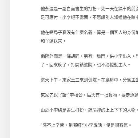
他永遠是一副白面書生的打扮，先一天在鏢車的前
足可應付，小李絕不露面，不愿讓別人知道他在暗
他在鏢局子襄沒有什麼名義，算是一個客人的身份
和丫頭送來。
偏院外面是一條胡同，另有一扇門，供小李出入，
了。回來晚了，打開鎖進院，也不必惊動主人。
這天下午，東家王三來到偏院。在廳房中，分賓主
東家先說了話:“李相公，后天有一批貨物，要走遠
由於小李總是書生打扮，鏢局裡的上上下下的人物
“談不上辛苦，到哪呀?”小李說話，倒是很客氣。