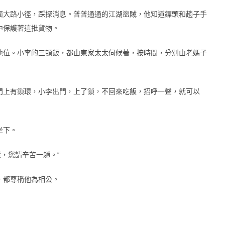
面大路小徑，踩探消息。普普通通的江湖盜賊，他知道鏢頭和趟子手
中保護著這批貨物。
地位。小李的三頓飯，都由東家太太伺候著，按時間，分別由老媽子
門上有鎖環，小李出門，上了鎖，不回來吃飯，招呼一聲，就可以
坐下。
鏢，您請辛苦一趟。”
，都尊稱他為相公。