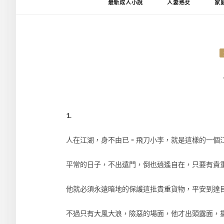
最新成人小說
人妻熟女
家
1.
人在江湖，身不由已。飛刀小李，就是這樣的一個
平常的日子，不出遠門，倒也逍遙自在，只要有貴
他就必須永遠暗地的保護這批貴重貨物，平安到達
不過只有大風大浪，險惡的場面，他才出頭露面，