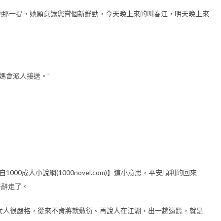
她那一提，她願意讓您嘗個新鮮勁，今天晚上來的叫春江，明天晚上來
媽會派人接送。”
00成人小說網(1000novel.com)】這小意思，平安順利的回來
告辭走了。
女人很嚴格，從來不肯將就敷衍。再說人在江湖，出一趟遠鏢，就是