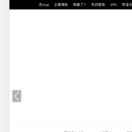
跳
杏map
企鵝導航
萌翻了!!
色的蜜桃
VPN
禁漫
至
主
要
內
容