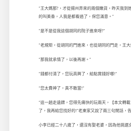
“王大媽那?，才從揚州弄來的兩個嫩貨，昨天我到
的叫美香，人我是都看過了，保您滿意。”
“是不是從我這個胡同的院子進來呀?”
“老規矩，從胡同的門進來，也從胡同的門走，王大
“那我就承情了，以後再謝。”
“錢都付清了，您玩高興了，給點賞錢好哪!”
“您太費神了，真不敢當!”
“這一趟走遠鏢，您得先痛快的玩兩天，【本文轉載自10
了，我再給您找好的!”老東家又說了兩三句閒話，
小李已經二十八歲了，還沒有娶老婆，因為他挑選